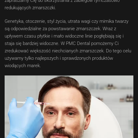
zapraszamy Cię do skorzystania z zabiegów tymczasowo
redukujących zmarszczki.
Genetyka, otoczenie, styl życia, utrata wagi czy mimika twarzy
są odpowiedzialne za powstawanie zmarszczek. Wraz z
upływem czasu płytkie i mało widoczne linie pogłębiają się i
staja się bardziej widoczne. W PMC Dental pomożemy Ci
zredukować większość niechcianych zmarszczek. Do tego celu
używamy tylko najlepszych i sprawdzonych produktów
wiodących marek.