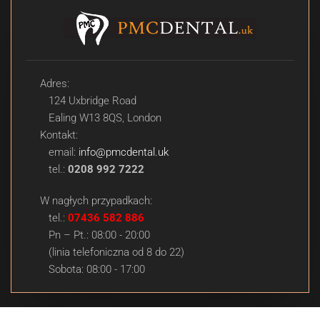
Adres:
124 Uxbridge Road
Ealing W13 8QS, London
Kontakt:
email:
info@pmcdental.uk
tel.:
0208 992 7222
W nagłych przypadkach:
tel.:
07436 582 886
Pn – Pt.: 08:00 - 20:00
(linia telefoniczna od 8 do 22)
Sobota: 08:00 - 17:00