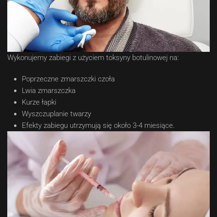
Wykonujemy zabiegi z użyciem toksyny botulinowej na:
Poprzeczne zmarszczki czoła
Lwia zmarszczka
Kurze łapki
Wyszczuplanie twarzy
Efekty zabiegu utrzymują się około 3-4 miesiące.