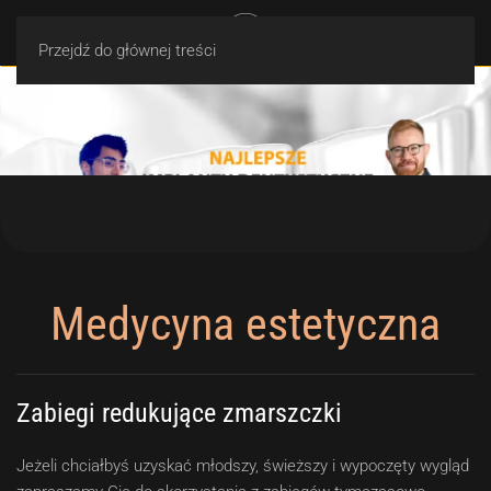
MENU
Przejdź do głównej treści
Medycyna estetyczna
Zabiegi redukujące zmarszczki
Jeżeli chciałbyś uzyskać młodszy, świeższy i wypoczęty wygląd